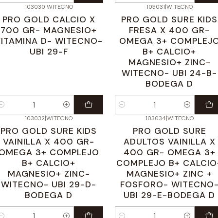
103030
|
WITECNO
103031
|
WITECNO
PRO GOLD CALCIO X
PRO GOLD SURE KIDS
700 GR- MAGNESIO+
FRESA X 400 GR-
VITAMINA D- WITECNO-
OMEGA 3+ COMPLEJ
UBI 29-F
B+ CALCIO+
MAGNESIO+ ZINC-
WITECNO- UBI 24-B-
BODEGA D
antidad
Cantidad
103032
|
WITECNO
103034
|
WITECNO
PRO GOLD SURE KIDS
PRO GOLD SURE
VAINILLA X 400 GR-
ADULTOS VAINILLA X
OMEGA 3+ COMPLEJO
400 GR- OMEGA 3+
B+ CALCIO+
COMPLEJO B+ CALCIO
MAGNESIO+ ZINC-
MAGNESIO+ ZINC +
WITECNO- UBI 29-D-
FOSFORO- WITECNO
BODEGA D
UBI 29-E-BODEGA D