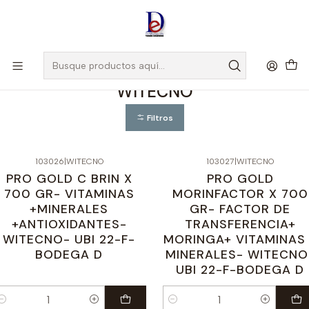
Amigo
DROGUISTA
, Si eres nuevo regístrate
Aquí
Inicio
WITECNO
WITECNO
Filtros
103026
|
WITECNO
103027
|
WITECNO
PRO GOLD C BRIN X
PRO GOLD
700 GR- VITAMINAS
MORINFACTOR X 700
+MINERALES
GR- FACTOR DE
+ANTIOXIDANTES-
TRANSFERENCIA+
WITECNO- UBI 22-F-
MORINGA+ VITAMINAS
BODEGA D
MINERALES- WITECNO
UBI 22-F-BODEGA D
antidad
Cantidad