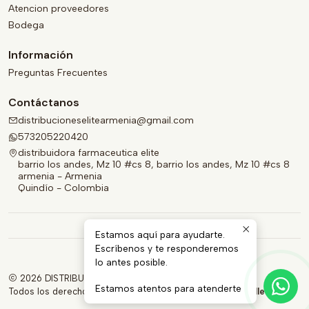
Atencion proveedores
Bodega
Información
Preguntas Frecuentes
Contáctanos
distribucioneselitearmenia@gmail.com
573205220420
distribuidora farmaceutica elite
barrio los andes, Mz 10 #cs 8, barrio los andes, Mz 10 #cs 8
armenia - Armenia
Quindío - Colombia
Estamos aquí para ayudarte.
Escríbenos y te responderemos
lo antes posible.
2026 DISTRIBUIDORA FARMACÉUTICA ELITE.
Estamos atentos para atenderte
Todos los derechos reservados.
Desarrollado por Jumpseller
.