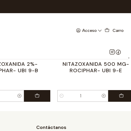
Acceso
Carro
00939
|
ROCIPHAR
100936
|
ROCIPHAR
% SUSP X 30 ML-
TAXEN 500 MG X 6 TAB-
ZOXANIDA 2%-
NITAZOXANIDA 500 MG-
PHAR- UBI 9-B
ROCIPHAR- UBI 9-E
Cantidad
Contáctanos