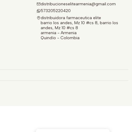
distribucioneselitearmenia@gmail.com
573205220420
distribuidora farmaceutica elite
barrio los andes, Mz 10 #cs 8, barrio los
andes, Mz 10 #cs 8
armenia - Armenia
Quindío - Colombia