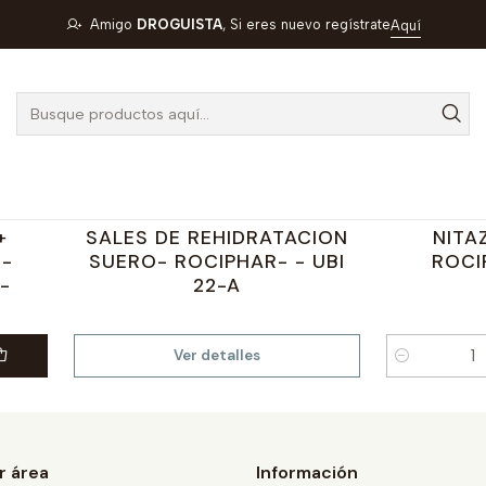
Inicio
ROCIPHAR
Amigo
DROGUISTA
, Si eres nuevo regístrate
Aquí
ROCIPHAR
100934
|
ROCIPHAR
1
Agotado
 120
ENERSAL FRESA X 30 SBS-
TAXEN 2
+
SALES DE REHIDRATACION
NITA
-
SUERO- ROCIPHAR- - UBI
ROCI
-
22-A
Ver detalles
Cantidad
r área
Información