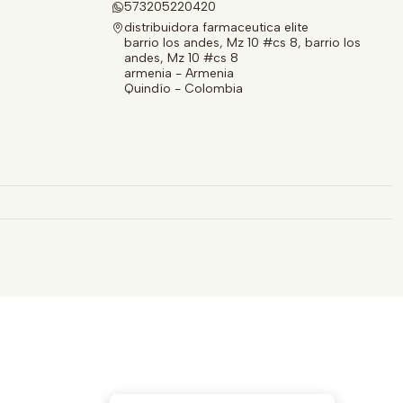
573205220420
distribuidora farmaceutica elite
barrio los andes, Mz 10 #cs 8, barrio los
andes, Mz 10 #cs 8
armenia - Armenia
Quindío - Colombia