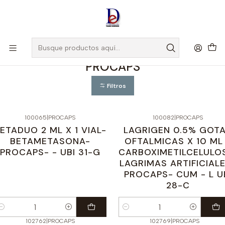
Amigo
DROGUISTA
, Si eres nuevo regístrate
Aquí
Inicio
PROCAPS
PROCAPS
Filtros
100065
|
PROCAPS
100082
|
PROCAPS
ETADUO 2 ML X 1 VIAL-
LAGRIGEN 0.5% GOT
BETAMETASONA-
OFTALMICAS X 10 ML
PROCAPS- - UBI 31-G
CARBOXIMETILCELULO
LAGRIMAS ARTIFICIAL
PROCAPS- CUM - L U
28-C
antidad
Cantidad
102762
|
PROCAPS
102769
|
PROCAPS