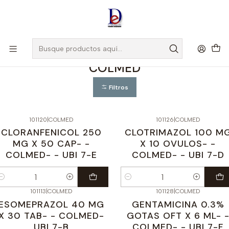
Amigo
DROGUISTA
, Si eres nuevo regístrate
Aquí
Inicio
COLMED
COLMED
Filtros
101120
|
COLMED
101126
|
COLMED
CLORANFENICOL 250
CLOTRIMAZOL 100 M
MG X 50 CAP- -
X 10 OVULOS- -
COLMED- - UBI 7-E
COLMED- - UBI 7-D
antidad
Cantidad
101113
|
COLMED
101128
|
COLMED
ESOMEPRAZOL 40 MG
GENTAMICINA 0.3%
X 30 TAB- - COLMED-
GOTAS OFT X 6 ML- 
UBI 7-B
COLMED- - UBI 7-F