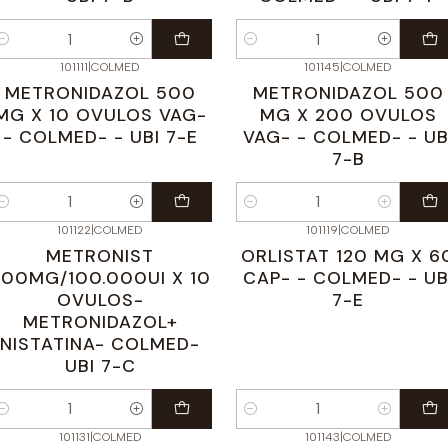
antidad
Cantidad
101111
|
COLMED
101145
|
COLMED
METRONIDAZOL 500
METRONIDAZOL 500
MG X 10 OVULOS VAG-
MG X 200 OVULOS
- COLMED- - UBI 7-E
VAG- - COLMED- - UB
7-B
antidad
Cantidad
101122
|
COLMED
101119
|
COLMED
METRONIST
ORLISTAT 120 MG X 6
500MG/100.000UI X 10
CAP- - COLMED- - UB
OVULOS-
7-E
METRONIDAZOL+
NISTATINA- COLMED-
UBI 7-C
antidad
Cantidad
101131
|
COLMED
101143
|
COLMED