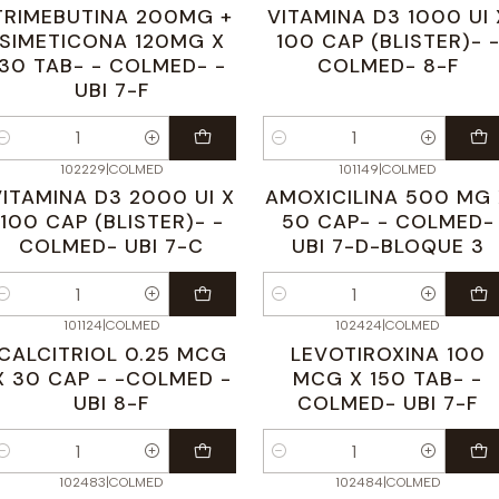
TRIMEBUTINA 200MG +
VITAMINA D3 1000 UI 
SIMETICONA 120MG X
100 CAP (BLISTER)- 
30 TAB- - COLMED- -
COLMED- 8-F
UBI 7-F
antidad
Cantidad
102229
|
COLMED
101149
|
COLMED
VITAMINA D3 2000 UI X
AMOXICILINA 500 MG 
100 CAP (BLISTER)- -
50 CAP- - COLMED-
COLMED- UBI 7-C
UBI 7-D-BLOQUE 3
antidad
Cantidad
101124
|
COLMED
102424
|
COLMED
CALCITRIOL 0.25 MCG
LEVOTIROXINA 100
X 30 CAP - -COLMED -
MCG X 150 TAB- -
UBI 8-F
COLMED- UBI 7-F
antidad
Cantidad
102483
|
COLMED
102484
|
COLMED