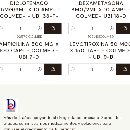
DICLOFENACO
DEXAMETASONA
75MG/3ML X 10 AMP- -
8MG/2ML X 10 AMP- 
COLMED- - UBI 33-F-
COLMED- UBI 18-D
antidad
Cantidad
102570
|
COLMED
102613
|
COLMED
AMPICILINA 500 MG X
LEVOTIROXINA 50 MC
100 CAP- - COLMED -
X 150 TAB- - COLMED
UBI 7-D
- UBI 9-B
antidad
Cantidad
Más de 4 años apoyando al droguista colombiano. Somos tus
aliados: suministramos medicamentos y soluciones para
impulsar el crecimiento de tu negocio.