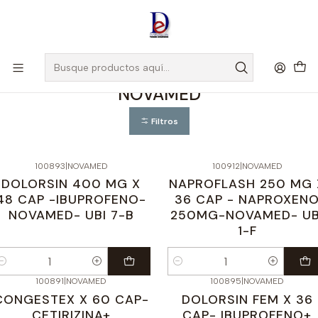
Amigo
DROGUISTA
, Si eres nuevo regístrate
Aquí
Inicio
NOVAMED
NOVAMED
Filtros
100893
|
NOVAMED
100912
|
NOVAMED
DOLORSIN 400 MG X
NAPROFLASH 250 MG 
48 CAP -IBUPROFENO-
36 CAP - NAPROXEN
NOVAMED- UBI 7-B
250MG-NOVAMED- UB
1-F
antidad
Cantidad
100891
|
NOVAMED
100895
|
NOVAMED
CONGESTEX X 60 CAP-
DOLORSIN FEM X 36
CETIRIZINA+
CAP- IBUPROFENO+