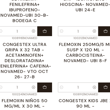
FENILEFRINA+
HIOSCINA- NOVAMED
IBUPROFENO-
UBI 24-E
NOVAMED-UBI 30-B-
BODEGA C
antidad
Cantidad
100898
|
NOVAMED
100212
|
NOVAMED
CONGESTEX ULTRA
FLEMOXIN 250MG/5 M
GRIPA X 32 TAB -
SUSP X 120 ML -
ACETAMINOFEN+
CARBOCISTEINA-
DESLORATADINA+
NOVAMED- UBI 8-F
FENILEFRINA+ CAFEINA-
NOVAMED- VTO OCT
26- 27-B
antidad
Cantidad
100224
|
NOVAMED
100892
|
NOVAMED
FLEMOXIN NIÑOS 50
CONGESTEX KIDS JBE 
MG/ML X 30 ML -
90 ML -