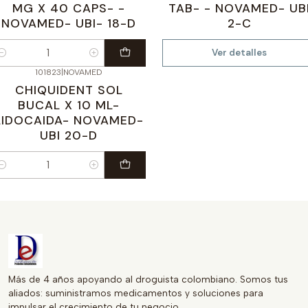
MG X 40 CAPS- -
TAB- - NOVAMED- UB
NOVAMED- UBI- 18-D
2-C
Ver detalles
antidad
101823
|
NOVAMED
CHIQUIDENT SOL
BUCAL X 10 ML-
LIDOCAIDA- NOVAMED-
UBI 20-D
antidad
Más de 4 años apoyando al droguista colombiano. Somos tus
aliados: suministramos medicamentos y soluciones para
impulsar el crecimiento de tu negocio.