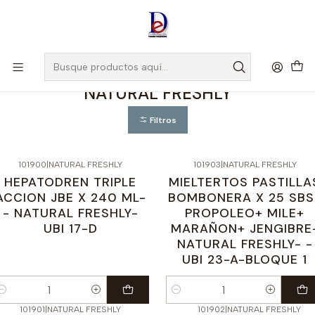
Amigo
DROGUISTA
, Si eres nuevo regístrate
Aquí
Inicio
NATURAL FRESHLY
NATURAL FRESHLY
Filtros
101900
|
NATURAL FRESHLY
101903
|
NATURAL FRESHLY
HEPATODREN TRIPLE
MIELTERTOS PASTILLA
ACCION JBE X 240 ML-
BOMBONERA X 25 SBS
- NATURAL FRESHLY-
PROPOLEO+ MILE+
UBI 17-D
MARAÑON+ JENGIBRE
NATURAL FRESHLY- -
UBI 23-A-BLOQUE 1
antidad
Cantidad
101901
|
NATURAL FRESHLY
101902
|
NATURAL FRESHLY