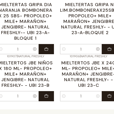
MIELTERTAS GRIPA DIA
MIELTERTAS GRIPA N
NARANJA BOMBONERA
LIM.BOMBONERAX25S
X 25 SBS- PROPOLEO+
PROPOLEO+ MILE+
MILE+ MARAÑON+
MARAÑON+ JENGIBRE
JENGIBRE- NATURAL
NATURAL FRESHLY- - U
FRESHLY-- UBI 23-A-
23-A-BLOQUE 2
BLOQUE 1
antidad
Cantidad
101907
|
NATURAL FRESHLY
101906
|
NATURAL FRESHLY
MIELTERTOS JBE NIÑOS
MIELTERTOS JBE X 24
X 180 ML- PROPOLEO+
ML- PROPOLEO+ MILE
MILE+ MARAÑON+
MARAÑON+ JENGIBRE
JENGIBRE- NATURAL
NATURAL FRESHLY- -
FRESHLY- - UBI 23-B
UBI 23-C
antidad
Cantidad