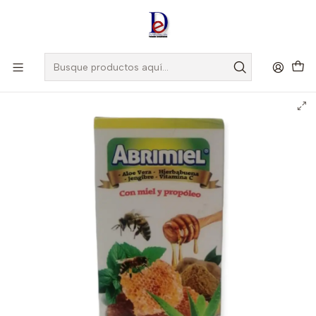
Amigo
DROGUISTA
, Si eres nuevo regístrate
Aquí
Inicio
NATURALMENTE
VIT MAX B+ZINC X 30 CAP -COMPLEJO B+ ZINC -
NATURALMENTE -VTO JUN 25 -UBI 20-F