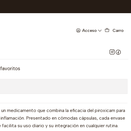
ARMA- - UBI 2-F
MG X 10 CAP- PIROXICAM 20
Acceso
Carro
ARMA- - UBI 2-F
Agregar al Carrito
 favoritos
n medicamento que combina la eficacia del piroxicam para
la inflamación. Presentado en cómodas cápsulas, cada envase
facilita su uso diario y su integración en cualquier rutina.