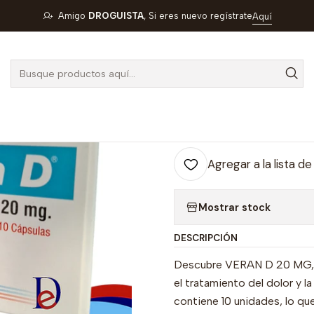
ARMA
VERAN D 20 MG X 10 CAP- PIROXICAM 20 MG- ANGLOPH
Amigo
DROGUISTA
, Si eres nuevo regístrate
Aquí
|
VERAN D 20 
MG- ANGLOPH
Cantidad
Agregar a la lista de
Mostrar stock
DESCRIPCIÓN
Descubre VERAN D 20 MG, u
el tratamiento del dolor y 
contiene 10 unidades, lo que 