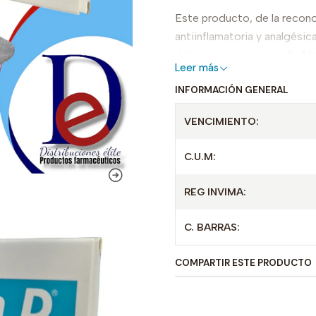
Este producto, de la reco
antiinflamatoria y analgésica
dolencias musculares. Su fó
Leer más
garantizando que puedas disf
INFORMACIÓN GENERAL
VERAN D es ideal para quien
VENCIMIENTO:
ser supervisado por un prof
necesidades específicas. N
C.U.M:
calidad de vida.
REG INVIMA:
C. BARRAS:
COMPARTIR ESTE PRODUCTO