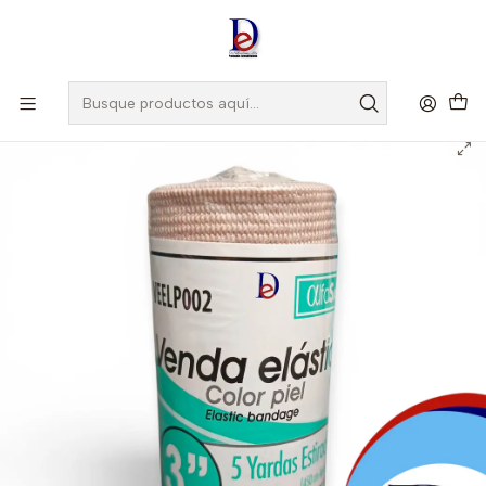
Amigo
DROGUISTA
, Si eres nuevo regístrate
Aquí
Inicio
ALFASAFE
VENDA ELASTICA 3"X5 PIEL- - ALFASAFE- 23-E