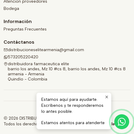
Atencion proveedores
Bodega
Información
Preguntas Frecuentes
Contáctanos
distribucioneselitearmenia@gmail.com
573205220420
distribuidora farmaceutica elite
barrio los andes, Mz 10 #cs 8, barrio los andes, Mz 10 #cs 8
armenia - Armenia
Quindío - Colombia
Estamos aquí para ayudarte.
Escríbenos y te responderemos
lo antes posible.
2026 DISTRIBUIDORA FARMACÉUTICA ELITE.
Estamos atentos para atenderte
Todos los derechos reservados.
Desarrollado por Jumpseller
.