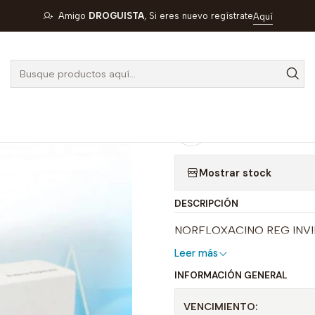
OFAR
UROCYCLAR 400 MG X 14 TAB -NORFLOXACINO-ARMOFAR
Amigo
DROGUISTA
, Si eres nuevo regístrate
Aquí
|
UROCYCLAR 4
NORFLOXACI
Agregar a la lista de
Mostrar stock
DESCRIPCIÓN
NORFLOXACINO REG INV
Leer más
INFORMACIÓN GENERAL
VENCIMIENTO: