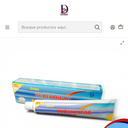
Amigo
DROGUISTA
, Si eres nuevo regístrate
Aquí
Inicio
BIOQUIFAR
TUDERMIFAR 0.05% CREMA X 20 GR- BETAMETASONA 0,5%-
LABQUIFAR-VTO FEB 27 - UBI 5-C