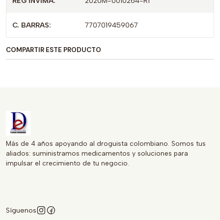
REG INVIMA:
2020M-0010264-R1
cutáneos inflamatorios.
C. BARRAS:
7707019459067
TUDERMIFAR se distingue por su calidad y eficacia,
respaldada por la experiencia de BIOQUIFAR, una marca
COMPARTIR ESTE PRODUCTO
reconocida en el sector farmacéutico. Al elegir
TUDERMIFAR, no solo optas por un tratamiento, sino por
una solución confiable para el cuidado de tu piel. Ideal para
quienes buscan mejorar su bienestar dermatológico con un
producto de alta efectividad.
Más de 4 años apoyando al droguista colombiano. Somos tus
aliados: suministramos medicamentos y soluciones para
impulsar el crecimiento de tu negocio.
Síguenos