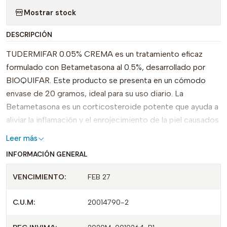
Mostrar stock
DESCRIPCIÓN
TUDERMIFAR 0.05% CREMA es un tratamiento eficaz
formulado con Betametasona al 0.5%, desarrollado por
BIOQUIFAR. Este producto se presenta en un cómodo
envase de 20 gramos, ideal para su uso diario. La
Betametasona es un corticosteroide potente que ayuda a
aliviar la inflamación y el enrojecimiento de la piel causados
por diversas condiciones dermatológicas.
Leer más
INFORMACIÓN GENERAL
Una de las principales características de TUDERMIFAR es
su rápida absorción, lo que permite una aplicación sencilla y
VENCIMIENTO:
FEB 27
efectiva. Su fórmula está diseñada para ofrecer resultados
visibles, proporcionando un alivio rápido y duradero. Este
C.U.M:
20014790-2
producto es especialmente indicado para tratar
afecciones como dermatitis, eczema y otros trastornos