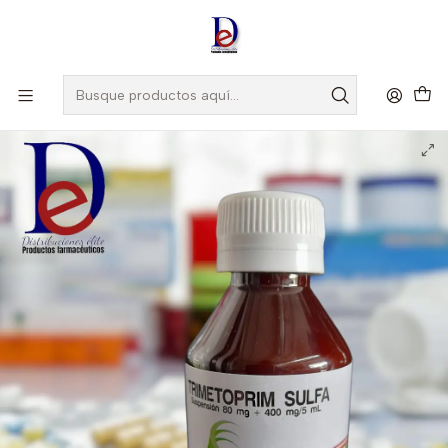
Amigo
DROGUISTA
, Si eres nuevo regístrate
Aquí
Inicio
ECAR
TRIMETOPRIM SULFA 480MG/5ML SUSP X 120 ML - - ECAR - 13-
E-