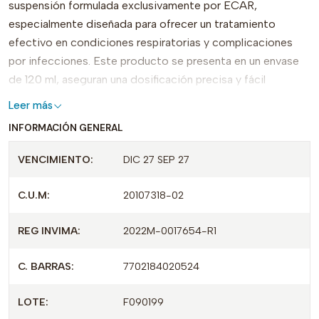
suspensión formulada exclusivamente por ECAR,
especialmente diseñada para ofrecer un tratamiento
efectivo en condiciones respiratorias y complicaciones
por infecciones. Este producto se presenta en un envase
de 120 ml, aseguran una dosificación precisa y fácil
administración.
Leer más
INFORMACIÓN GENERAL
TRIMETOPRIM SULFA destaca por su acción sinérgica,
combinando dos ingredientes activos que potencian su
VENCIMIENTO:
DIC 27 SEP 27
eficacia a la hora de combatir infecciones bacterianas. Su
formulación suspensiva permite una mejor absorción,
C.U.M:
20107318-02
facilitando el tratamiento en pacientes que requieren
atención específica.
REG INVIMA:
2022M-0017654-R1
Registrado bajo INVIMA 2017M-0017654, este producto
C. BARRAS:
7702184020524
cumple con los estándares de calidad más exigentes,
brindando seguridad y confianza a los usuarios. Opta por
LOTE:
F090199
TRIMETOPRIM SULFA para una solución efectiva y de