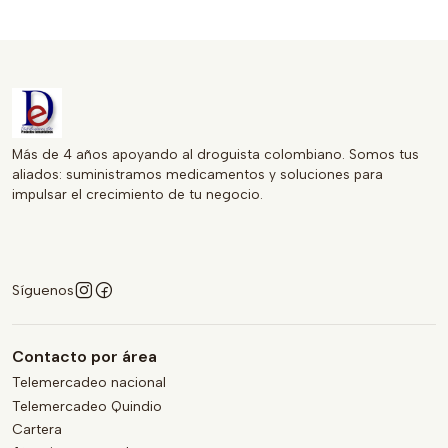
INVIMA 2019M-0009485-R1, lo que asegura que cumple
con los estándares de calidad exigidos en el mercado.
El TRAMADOL 50MG/1ML es ideal para quienes buscan un
alivio efectivo del dolor sin complicaciones. Si deseas más
información o realizar tu compra, visita el enlace disponible.
Más de 4 años apoyando al droguista colombiano. Somos tus
aliados: suministramos medicamentos y soluciones para
Características destacadas:
impulsar el crecimiento de tu negocio.
Presentación: 10 ampollas de 1ml
Indicaciones: Manejo del dolor moderado a severo
Marca: FARMIONI
Síguenos
Registro INVIMA: 2019M-0009485-R1
Elige TRAMADOL 50MG/1ML de FARMIONI para un
Contacto por área
tratamiento seguro y efectivo.
Telemercadeo nacional
Telemercadeo Quindio
Cartera