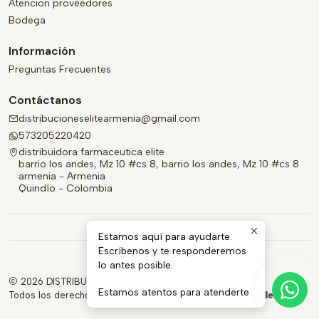
Atencion proveedores
Bodega
Información
Preguntas Frecuentes
Contáctanos
distribucioneselitearmenia@gmail.com
573205220420
distribuidora farmaceutica elite
barrio los andes, Mz 10 #cs 8, barrio los andes, Mz 10 #cs 8
armenia - Armenia
Quindío - Colombia
Estamos aquí para ayudarte.
Escríbenos y te responderemos
lo antes posible.
2026 DISTRIBUIDORA FARMACÉUTICA ELITE.
Estamos atentos para atenderte
Todos los derechos reservados.
Desarrollado por Jumpseller
.