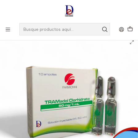
Amigo
DROGUISTA
, Si eres nuevo regístrate
Aquí
Inicio
FARMIONI
TRAMADOL 50MG/1ML X 10 AMP- - FARMIONI- UBI 19-C