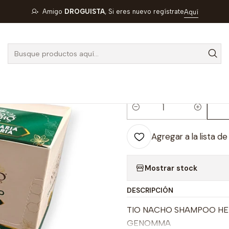
NACHO SHAMPOO HERBOLARIA MILENARIA CAJA X 10 SBS X 18 ML
Amigo
DROGUISTA
, Si eres nuevo regístrate
Aquí
|
TIO NACHO 
MILENARIA CA
GENOMMA- U
Cantidad
Agregar a la lista de
Mostrar stock
DESCRIPCIÓN
TIO NACHO SHAMPOO HERB
GENOMMA