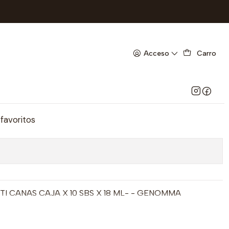
ENOMMA- UBI *22-C
SHAMPOO ANTI CANAS CAJA
Acceso
Carro
8 ML- - GENOMMA- UBI *22-C
Agregar al Carrito
 favoritos
 CANAS CAJA X 10 SBS X 18 ML- - GENOMMA