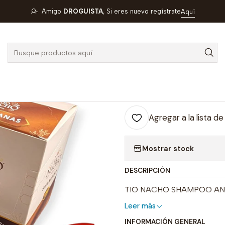
TIO NACHO SHAMPOO ANTI CANAS CAJA X 10 SBS X 18 ML- - G
Amigo
DROGUISTA
, Si eres nuevo regístrate
Aquí
|
TIO NACHO 
X 10 SBS X 1
Cantidad
Agregar a la lista de
Mostrar stock
DESCRIPCIÓN
TIO NACHO SHAMPOO ANTI
Leer más
INFORMACIÓN GENERAL