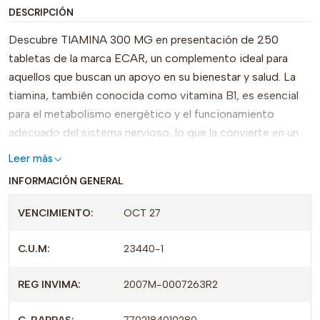
DESCRIPCIÓN
Descubre TIAMINA 300 MG en presentación de 250
tabletas de la marca ECAR, un complemento ideal para
aquellos que buscan un apoyo en su bienestar y salud. La
tiamina, también conocida como vitamina B1, es esencial
para el metabolismo energético y el funcionamiento
adecuado del sistema nervioso, lo que la convierte en un
aliado clave para mantener tus niveles de energía y tu salud
Leer más
en general.
INFORMACIÓN GENERAL
Este producto se distingue por su fórmula concentrada y
VENCIMIENTO:
OCT 27
su cómoda presentación de tabletas, que permiten una
dosificación sencilla. Además, cada envase contiene 250
C.U.M:
23440-1
tabletas, garantizando un suministro prolongado y
conveniente, perfecto tanto para uso diario como para
REG INVIMA:
2007M-0007263R2
aquellos que buscan una solución efectiva y duradera.