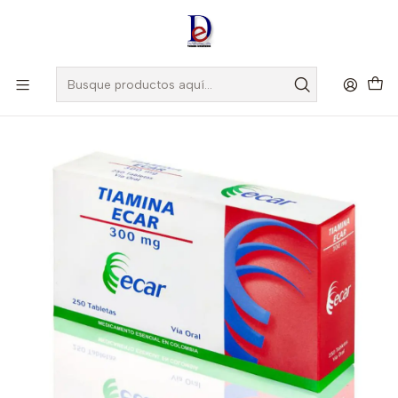
Amigo
DROGUISTA
, Si eres nuevo regístrate
Aquí
Inicio
ECAR
TIAMINA 300 MG X 250 TAB- ECAR- UBI 33-A