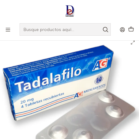
Amigo
DROGUISTA
, Si eres nuevo regístrate
Aquí
Inicio
AG
TADALAFILO 20 MG X 4 TAB --AG - NOV 24- UBI 2-A