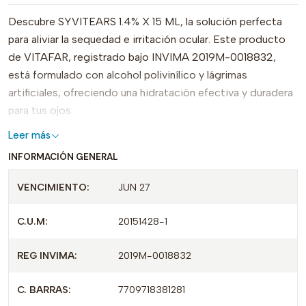
Descubre SYVITEARS 1.4% X 15 ML, la solución perfecta
para aliviar la sequedad e irritación ocular. Este producto
de VITAFAR, registrado bajo INVIMA 2019M-0018832,
está formulado con alcohol polivinílico y lágrimas
artificiales, ofreciendo una hidratación efectiva y duradera
para tus ojos.
Leer más
Gracias a su fórmula única, SYVITEARS destaca por su
INFORMACIÓN GENERAL
capacidad de proporcionar un alivio inmediato y mantener
la comodidad ocular a lo largo del día. Su presentación en
VENCIMIENTO:
JUN 27
un práctico frasco de 15 ml lo convierte en una opción ideal
para llevar contigo a cualquier lugar, garantizando que tus
C.U.M:
20151428-1
ojos reciban el cuidado que merecen en todo momento.
REG INVIMA:
2019M-0018832
Perfecto para personas que pasan largas horas frente a
pantallas o en ambientes secos, SYVITEARS es la elección
C. BARRAS:
7709718381281
acertada para mantener la salud ocular al día. Con su fácil