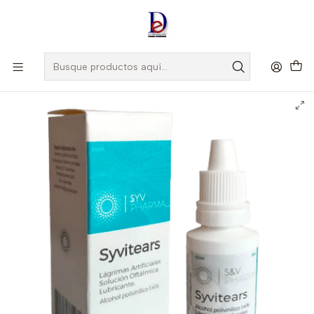
Amigo
DROGUISTA
, Si eres nuevo regístrate
Aquí
Inicio
VITAFAR
SYVITEARS 1.4% X 15 ML - ALCOHOL POLIVILINICO, LAGRIMAS
ARTIFICIALES- BODEGA B-VITAFAR- 21-C