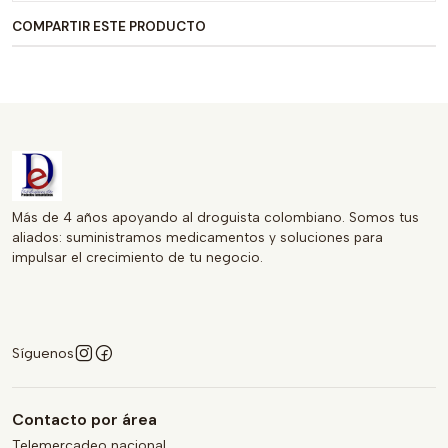
aplicación y rápida absorción, es un producto
COMPARTIR ESTE PRODUCTO
indispensable en tu kit de cuidado personal. No dejes que
la sequedad ocular afecte tu calidad de vida, elige
SYVITEARS y disfruta de una visión clara y cómoda.
Más de 4 años apoyando al droguista colombiano. Somos tus
aliados: suministramos medicamentos y soluciones para
impulsar el crecimiento de tu negocio.
Síguenos
Contacto por área
Telemercadeo nacional