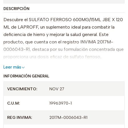
DESCRIPCIÓN
Descubre el SULFATO FERROSO 600MG/15ML JBE X 120
ML de LAPROFF, un suplemento ideal para combatir la
deficiencia de hierro y mejorar la salud general. Este
producto, que cuenta con el registro INVIMA 2017M-
0006043-R1, destaca por su formulación concentrada que
proporciona una dosis eficaz de sulfato ferroso,
favoreciendo la producción de glóbulos rojos y
Leer más
contribuyendo al transporte adecuado de oxígeno en el
INFORMACIÓN GENERAL
organismo.
VENCIMIENTO:
NOV 27
Lo que hace único al SULFATO FERROSO de LAPROFF es
su presentación en gotas, lo que facilita su dosificación y
C.U.M:
19963970-1
administración. Su envase de 120 ml garantiza un suministro
prolongado, siendo una opción conveniente para quienes
REG INVIMA:
2017M-0006043-R1
buscan mantener sus niveles de hierro en óptimas