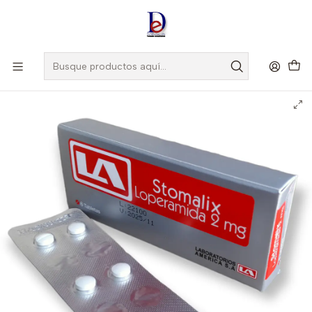
Amigo
DROGUISTA
, Si eres nuevo regístrate
Aquí
Inicio
AMERICA
STOMALIX 2 MG X 6 TAB- LOPERAMIDA 2 MG- AMERICA- VTO
MAY 27- UBI 18-B