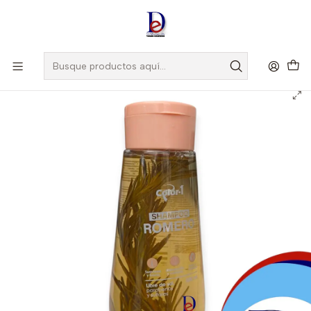
Amigo
DROGUISTA
, Si eres nuevo regístrate
Aquí
Inicio
INTERBEL
SHAMPOO COLOR 1 ROMERO X 500 ML- - INTERBEL *UBI 29-B