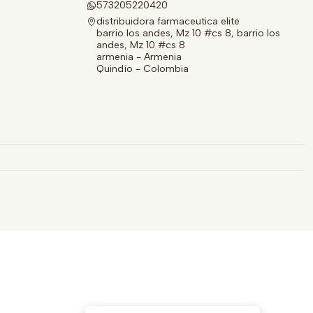
573205220420
distribuidora farmaceutica elite
barrio los andes, Mz 10 #cs 8, barrio los
andes, Mz 10 #cs 8
armenia - Armenia
Quindío - Colombia