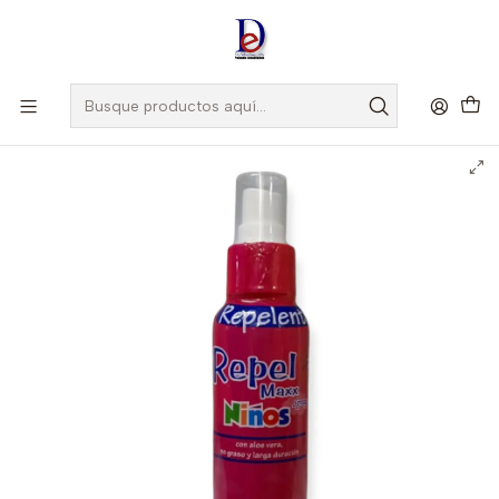
Amigo
DROGUISTA
, Si eres nuevo regístrate
Aquí
Inicio
NALEMAN
REPEL MAXX SPRAY NIÑOS X 120 ML -REPELENTE-NALEMAN UBI
13-D