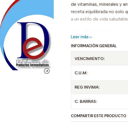
de vitaminas, minerales y a
receta equilibrada no solo 
a un estilo de vida saludable
PRO GOLD C BRIN se destaca
Leer más
dieta diaria, lo que lo conv
INFORMACIÓN GENERAL
buscan mejorar su bienestar
disfrutarlo en tus batidos
VENCIMIENTO:
El compromiso de WITECNO 
C.U.M:
mejores ingredientes, ofrecie
camino hacia una vida más
REG INVIMA:
C. BARRAS:
COMPARTIR ESTE PRODUCTO