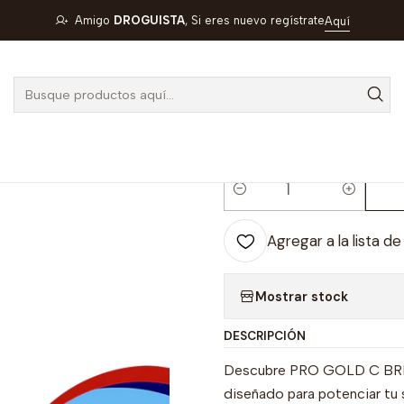
C BRIN X 700 GR- VITAMINAS +MINERALES +ANTIOXIDANTES- W
Amigo
DROGUISTA
, Si eres nuevo regístrate
Aquí
|
PRO GOLD C 
+MINERALES 
WITECNO- U
Cantidad
Agregar a la lista de
Mostrar stock
DESCRIPCIÓN
Descubre PRO GOLD C BRIN
diseñado para potenciar tu 