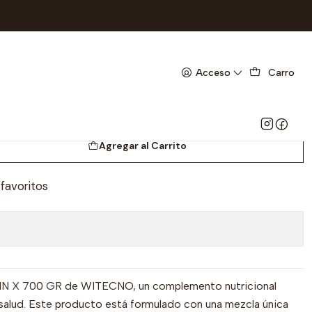
ITECNO- UBI 22-F-BODEGA D
BRIN X 700 GR- VITAMINAS
Acceso
Carro
+ANTIOXIDANTES-
BI 22-F-BODEGA D
Agregar al Carrito
 favoritos
 X 700 GR de WITECNO, un complemento nutricional
salud. Este producto está formulado con una mezcla única