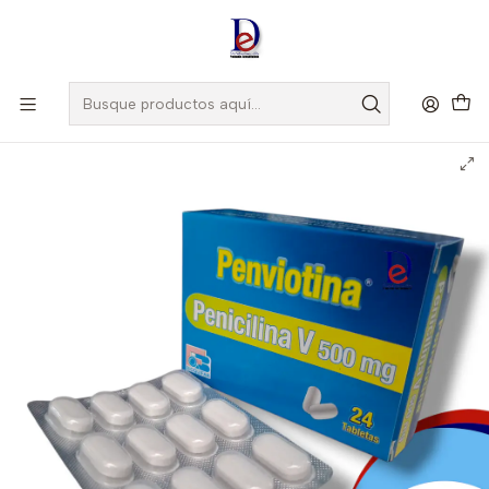
Amigo
DROGUISTA
, Si eres nuevo regístrate
Aquí
Inicio
BIOQUIFAR
PENVIOTINA 500 MG X 24 TAB- PENICILINA 500 MG-
BIOQUIFAR- VTO JUN 27--UBI 4-D