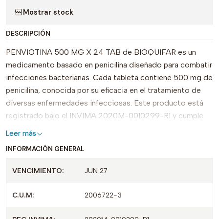
Mostrar stock
DESCRIPCIÓN
PENVIOTINA 500 MG X 24 TAB de BIOQUIFAR es un
medicamento basado en penicilina diseñado para combatir
infecciones bacterianas. Cada tableta contiene 500 mg de
penicilina, conocida por su eficacia en el tratamiento de
diversas enfermedades infecciosas. Este producto está
registrado bajo el INVIMA 2020M-0010299-R1 y cumple
con altos estándares de calidad.
Leer más
INFORMACIÓN GENERAL
Lo que distingue a PENVIOTINA es su formulación
optimizada y su presentación en un conveniente paquete
VENCIMIENTO:
JUN 27
de 24 tabletas, lo que facilita su dosificación. Ideal para
aquellos que merecen un tratamiento efectivo y confiable,
C.U.M:
2006722-3
su uso abarca desde infecciones respiratorias hasta
infecciones dérmicas, brindando un amplio espectro de