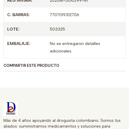
REG INVIMA:
2020M-0010299-R1
acción.
C. BARRAS:
7707019312706
Aproveche los beneficios de este producto que combina
eficacia y confianza. Asegúrese de consultar a su médico
LOTE:
503325
para una adecuada indicación y uso. PENVIOTINA es la
opción ideal para quienes buscan un tratamiento
EMBALAJE:
No se entregaron detalles
antimicrobiano efectivo en un formato fácil de administrar.
adicionales.
COMPARTIR ESTE PRODUCTO
Más de 4 años apoyando al droguista colombiano. Somos tus
aliados: suministramos medicamentos y soluciones para