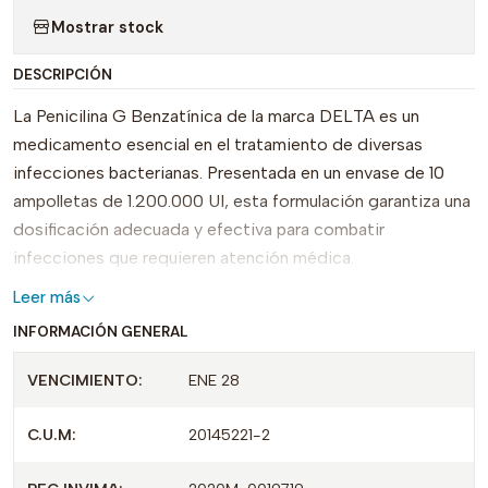
Mostrar stock
DESCRIPCIÓN
La Penicilina G Benzatínica de la marca DELTA es un
medicamento esencial en el tratamiento de diversas
infecciones bacterianas. Presentada en un envase de 10
ampolletas de 1.200.000 UI, esta formulación garantiza una
dosificación adecuada y efectiva para combatir
infecciones que requieren atención médica.
Leer más
Su eficacia y calidad son respaldadas por el registro
INFORMACIÓN GENERAL
INVIMA 2020M-0019719, lo que certifica su conformidad
con los estándares de salud pertinentes. La Penicilina G
VENCIMIENTO:
ENE 28
Benzatínica se diferencia de otros antibióticos gracias a
su acción de larga duración, permitiendo que los pacientes
C.U.M:
20145221-2
experimenten un alivio prolongado con menos
aplicaciones.