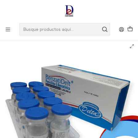
Amigo
DROGUISTA
, Si eres nuevo regístrate
Aquí
Inicio
DELTA
PENICILINA G BENZATINICA 1.200.000UI X 10 AMP- - DELTA- -
UBI 1-C