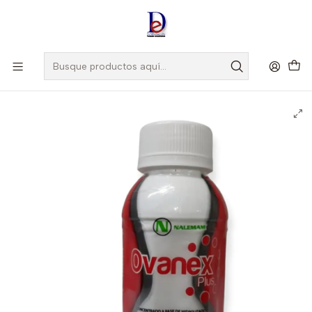
Amigo
DROGUISTA
, Si eres nuevo regístrate
Aquí
Inicio
NALEMAN
OVANEX PLUS JBE X 240 ML -
MANZANILLA+PIPERITA+MENTA+PAPAYA JBE FCO X 240 GR-
NALEMAN UBI 13-D