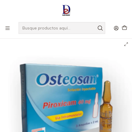
Amigo
DROGUISTA
, Si eres nuevo regístrate
Aquí
Inicio
BIOQUIFAR
OSTEOSAN 40MG/2ML X 3 AMP- PIROXICAM 40 MG-
BIOQUIFAR- VTO AGO 26- UBI 4-E