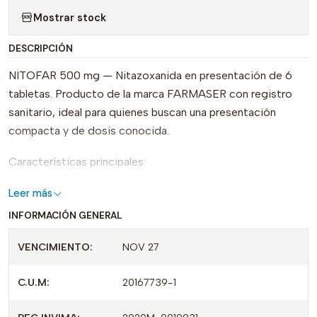
Mostrar stock
DESCRIPCIÓN
NITOFAR 500 mg — Nitazoxanida en presentación de 6
tabletas. Producto de la marca FARMASER con registro
sanitario, ideal para quienes buscan una presentación
compacta y de dosis conocida.
Características principales:
Principio activo: Nitazoxanida 500 mg por tableta.
Leer más
Presentación: envase con 6 tabletas.
INFORMACIÓN GENERAL
Marca: FARMASER.
VENCIMIENTO:
NOV 27
Registro e información sanitaria: REG INVIMA
2020M-0019931, CUM 20167739-1.
C.U.M:
20167739-1
Lote: 83723. Vencimiento: dic/25 (según embalaje).
Qué lo diferencia: