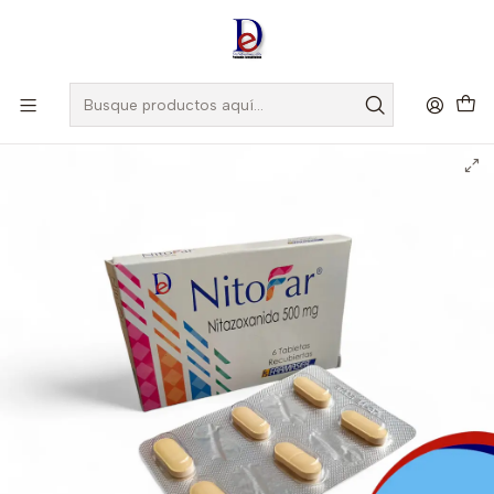
Amigo
DROGUISTA
, Si eres nuevo regístrate
Aquí
Inicio
FARMASER
NITOFAR 500 MG X 6 TAB- NITAZOXANIDA 500 MG- FARMASER-
UBI 33-D