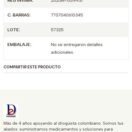
REG INVIMA:
2020M-0019931
Formulación estándar de 500 mg por tableta, en un
C. BARRAS:
7707040610345
envase pequeño y manejable.
Producto comercializado bajo registro INVIMA y
LOTE:
57325
CUM, que respalda su trazabilidad y control.
EMBALAJE:
No se entregaron detalles
Palabras clave SEO recomendadas: Nitofar 500 mg,
adicionales.
Nitazoxanida 500 mg, tabletas 6, FARMASER, registro
INVIMA.
COMPARTIR ESTE PRODUCTO
Más de 4 años apoyando al droguista colombiano. Somos tus
aliados: suministramos medicamentos y soluciones para