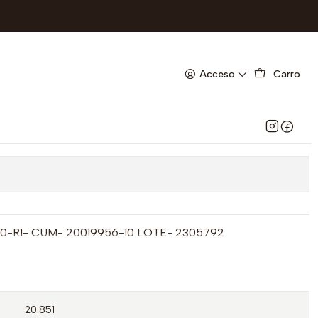
6- UBI 19-C
0 MG X 30 CAP- -
Acceso
Carro
VTO ABR 26- UBI 19-C
 favoritos
60-R1- CUM- 20019956-10 LOTE- 2305792
20.851