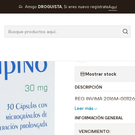
FARMA
NIFEDIPINO 30 MG X 30 CAP- - EXPOFARMA- VTO ABR 2
Amigo
DROGUISTA
, Si eres nuevo regístrate
Aquí
|
NIFEDIPINO 3
EXPOFARMA- 
Agregar a la lista de
Mostrar stock
DESCRIPCIÓN
REG INVIMA 2016M-00112
Leer más
INFORMACIÓN GENERAL
VENCIMIENTO: