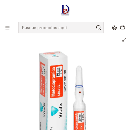
Amigo
DROGUISTA
, Si eres nuevo regístrate
Aquí
Inicio
VITALIS
METOCLOPRAMIDA 10MG/2ML X 1 AMP --VITALIS UBI 7-F