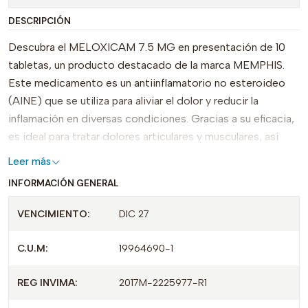
DESCRIPCIÓN
Descubra el MELOXICAM 7.5 MG en presentación de 10
tabletas, un producto destacado de la marca MEMPHIS.
Este medicamento es un antiinflamatorio no esteroideo
(AINE) que se utiliza para aliviar el dolor y reducir la
inflamación en diversas condiciones. Gracias a su eficacia,
es ideal para tratar dolores articulares y musculares, así
como síntomas de artritis y esguinces.
Leer más
INFORMACIÓN GENERAL
Lo que diferencia al MELOXICAM de otros analgésicos es
su formulación específica que permite una acción
VENCIMIENTO:
DIC 27
prolongada, brindando un alivio efectivo y duradero. Su uso
es sencillo y conveniente, con tabletas fáciles de tomar, lo
C.U.M:
19964690-1
que lo convierte en una opción ideal para quienes buscan
manejar su dolor de manera efectiva.
REG INVIMA:
2017M-2225977-R1
Asegúrate de contar con MELOXICAM 7.5 MG X 10 TAB