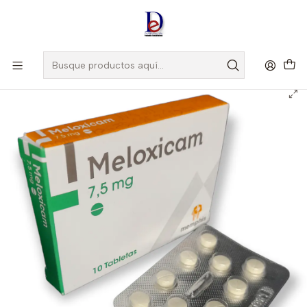
Amigo
DROGUISTA
, Si eres nuevo regístrate
Aquí
Inicio
MEMPHIS
MELOXICAM 7.5 MG X 10 TAB - - MEMPHIS-UBI 15-E-BODEGA-A