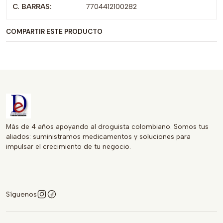
C. BARRAS:
7704412100282
en tu botiquín y experimenta la diferencia que puedes
hacer en tu bienestar diario. Disponibles ahora en stock.
COMPARTIR ESTE PRODUCTO
Registra tu compra y recibe el producto de manera rápida
y segura.
Más de 4 años apoyando al droguista colombiano. Somos tus
aliados: suministramos medicamentos y soluciones para
impulsar el crecimiento de tu negocio.
Síguenos