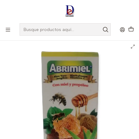
Amigo
DROGUISTA
, Si eres nuevo regístrate
Aquí
Inicio
BIOQUIFAR
MANAVIT GOLD ADULTOS VAINILLA X 1000 GR -
MULTIVITAMINICO-BIOQUIFAR UBI 3-D