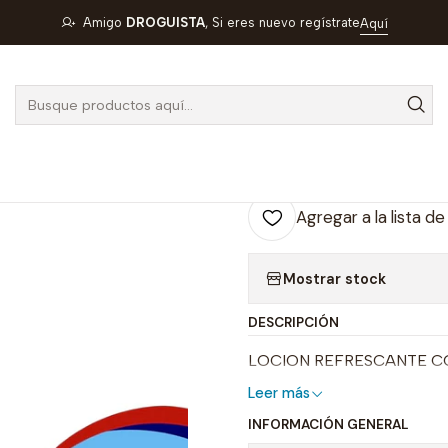
ON REFRESCANTE CON ACEITE DE CANNABIS x 120 ML- MANZANIL
Amigo
DROGUISTA
, Si eres nuevo regístrate
Aquí
|
LOCION REFR
CANNABIS x 
INTERBEL- UB
Agregar a la lista de
Mostrar stock
DESCRIPCIÓN
LOCION REFRESCANTE CO
Leer más
INFORMACIÓN GENERAL