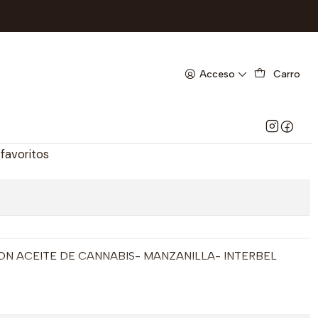
LA- INTERBEL- UBI 8-F
ESCANTE CON ACEITE DE
Acceso
Carro
120 ML- MANZANILLA-
I 8-F
 favoritos
N ACEITE DE CANNABIS- MANZANILLA- INTERBEL