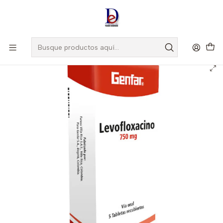
Amigo
DROGUISTA
, Si eres nuevo regístrate
Aquí
Inicio
GENFAR
LEVOFLOXACINO 750 MG X 5 TAB --GENFAR UBI 7-F