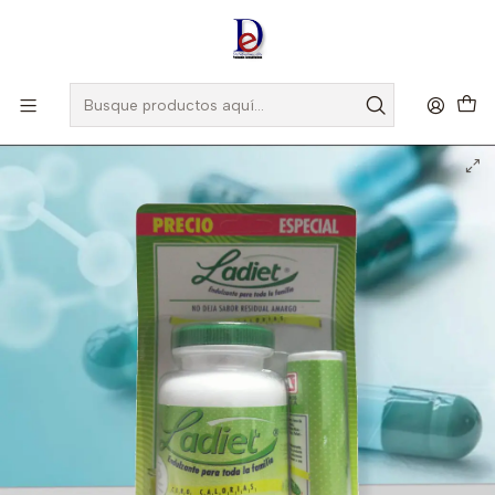
Amigo
DROGUISTA
, Si eres nuevo regístrate
Aquí
Inicio
AMERICA
LADIET X 500 TAB + DISP X 150 TAB -ENDULZANTE ARFITICIAL-
AMERICA UBI 13-D*