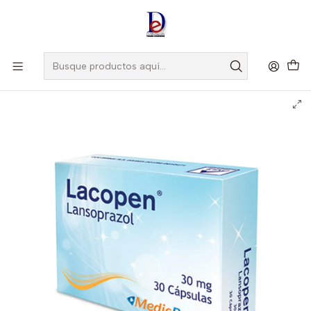
Amigo
DROGUISTA
, Si eres nuevo regístrate
Aquí
Inicio
MEDICBRAND
LACOPEN 30 MG X 30 CAP -LANSOPRAZOL 30MG X 30 CAP-
MEDICBRAND UBI 7-F