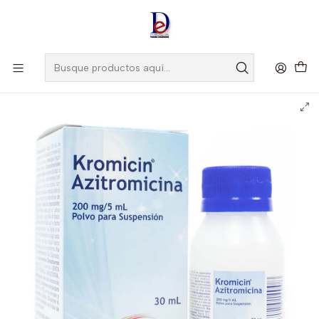
Amigo
DROGUISTA
, Si eres nuevo regístrate
Aquí
Inicio
MEDICBRAND
KROMICIN 200MG/5ML SUSP X 30 ML -AZITROMICINA-
MEDICBRAND UBI 7-F