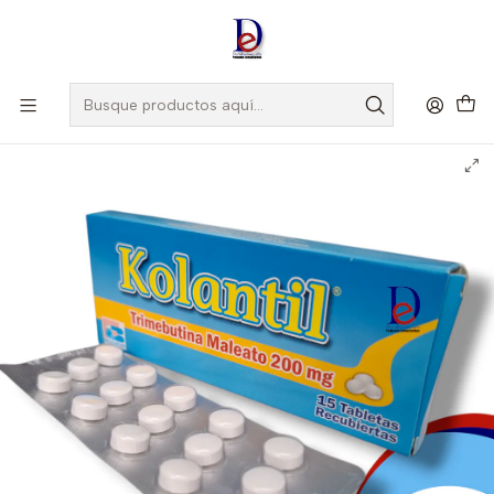
Amigo
DROGUISTA
, Si eres nuevo regístrate
Aquí
Inicio
BIOQUIFAR
KOLANTIL 200 MG X 15 TAB- TRIMEBUTINA 200 MG- BIOQUIFAR-
- UBI 4-C