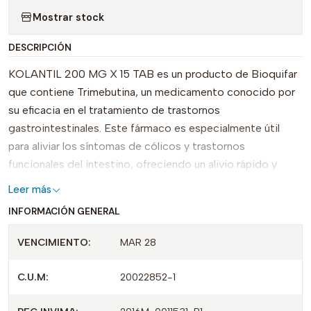
Mostrar stock
DESCRIPCIÓN
KOLANTIL 200 MG X 15 TAB es un producto de Bioquifar
que contiene Trimebutina, un medicamento conocido por
su eficacia en el tratamiento de trastornos
gastrointestinales. Este fármaco es especialmente útil
para aliviar los síntomas de cólicos y trastornos
funcionales del intestino, ofreciendo un alivio rápido y
prolongado.
Leer más
INFORMACIÓN GENERAL
Una de las características únicas de KOLANTIL es su
formulación de 200 mg, que proporciona una dosis
VENCIMIENTO:
MAR 28
efectiva para el manejo de molestias abdominales. Su
presentación en tabletas facilita su consumo y lo convierte
C.U.M:
20022852-1
en una opción conveniente para aquellos que buscan un
tratamiento efectivo y accesible.