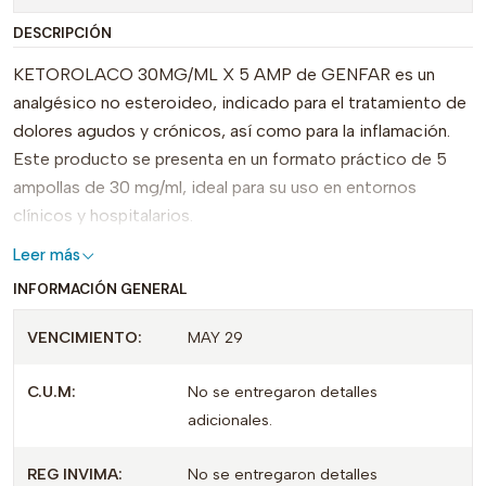
DESCRIPCIÓN
KETOROLACO 30MG/ML X 5 AMP de GENFAR es un
analgésico no esteroideo, indicado para el tratamiento de
dolores agudos y crónicos, así como para la inflamación.
Este producto se presenta en un formato práctico de 5
ampollas de 30 mg/ml, ideal para su uso en entornos
clínicos y hospitalarios.
Leer más
Con su acción rápida y efectiva, KETOROLACO se
INFORMACIÓN GENERAL
diferencia de otros analgésicos en el mercado por su
potente capacidad para aliviar el dolor, lo que lo convierte
VENCIMIENTO:
MAY 29
en una opción preferida para médicos y profesionales de la
salud. Su fórmula está diseñada para ofrecer un control del
C.U.M:
No se entregaron detalles
dolor eficaz, permitiendo a los pacientes recuperarse con
adicionales.
mayor comodidad.
REG INVIMA:
No se entregaron detalles
Este producto cuenta con el registro INVIMA 2015M-