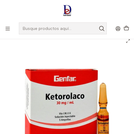
Amigo
DROGUISTA
, Si eres nuevo regístrate
Aquí
Inicio
GENFAR
KETOROLACO 30MG/ML X 5 AMP --GENFAR UBI 32 - B