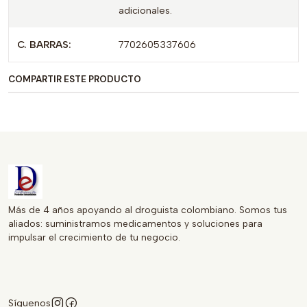
adicionales.
001675-R2, lo que garantiza su calidad y seguridad.
KETOROLACO es la elección confiable para quienes
C. BARRAS:
7702605337606
buscan un alivio efectivo y rápido en casos de dolor
severo o postoperatorio.
COMPARTIR ESTE PRODUCTO
Más de 4 años apoyando al droguista colombiano. Somos tus
aliados: suministramos medicamentos y soluciones para
impulsar el crecimiento de tu negocio.
Síguenos