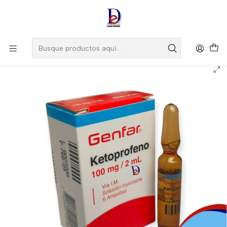
Amigo
DROGUISTA
, Si eres nuevo regístrate
Aquí
Inicio
GENFAR
KETOPROFENO 100MG/2ML X 6 AMP- - GENFAR- - UBI 5-F