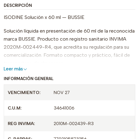
DESCRIPCIÓN
ISODINE Solución x 60 ml — BUSSIE
Solución líquida en presentación de 60 ml de la reconocida
marca BUSSIE. Producto con registro sanitario INVIMA
2020M-002449-R4, que acredita su regulación para su
comercialización. Formato compacto y práctico, fácil de
transportar y de almacenar.
Leer más
Puntos clave:
INFORMACIÓN GENERAL
Presentación: solución líquida, envase 60 ml.
VENCIMIENTO:
NOV 27
Marca: BUSSIE.
Registro sanitario: INVIMA 2020M-002449-R4.
C.U.M:
34641006
Ventaja: tamaño conveniente para uso personal y
manejo sencillo.
REG INVIMA:
2010M-002439-R3
Consultar el prospecto y las indicaciones del fabricante o