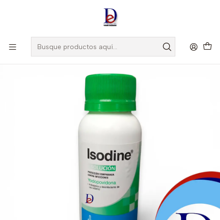
Amigo
DROGUISTA
, Si eres nuevo regístrate
Aquí
Inicio
BUSSIE
ISODINE SOLUCION X 60 ML --BUSSIE UBI 34-D