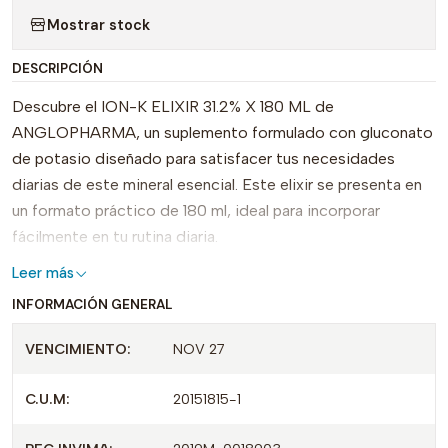
Mostrar stock
DESCRIPCIÓN
Descubre el ION-K ELIXIR 31.2% X 180 ML de
ANGLOPHARMA, un suplemento formulado con gluconato
de potasio diseñado para satisfacer tus necesidades
diarias de este mineral esencial. Este elixir se presenta en
un formato práctico de 180 ml, ideal para incorporar
fácilmente en tu rutina diaria.
Leer más
El ION-K ELIXIR se distingue por su alta concentración de
INFORMACIÓN GENERAL
potasio, que contribuye al mantenimiento del equilibrio
electrolítico en el organismo y apoya la función muscular y
VENCIMIENTO:
NOV 27
nerviosa. Su fórmula suave y eficaz lo convierte en una
excelente opción tanto para personas activas como para
C.U.M:
20151815-1
aquellos que buscan mejorar su salud general.