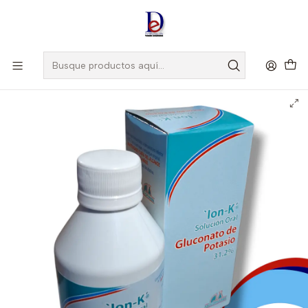
Amigo
DROGUISTA
, Si eres nuevo regístrate
Aquí
Inicio
ANGLOPHARMA
ION-K ELIXIR 31.2% X 180 ML- GLUCONATO DE POTASIO-
ANGLOPHARMA- - UBI 1-C