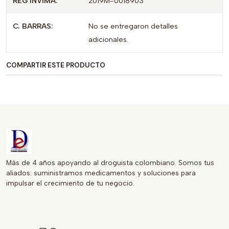
REG INVIMA:
2019M-0018903
Regido por la normativa INVIMA, este producto garantiza
seguridad y calidad. Además, sus características lo
C. BARRAS:
No se entregaron detalles
posicionan como una opción única en el mercado, al ser un
adicionales.
aporte directo y efectivo en el consumo de potasio.
Aprovecha los beneficios del ION-K ELIXIR y mejora tu
COMPARTIR ESTE PRODUCTO
bienestar general con un solo producto. Ideal para quienes
buscan en un solo paso un complemento de calidad para su
salud diaria.
Más de 4 años apoyando al droguista colombiano. Somos tus
aliados: suministramos medicamentos y soluciones para
impulsar el crecimiento de tu negocio.