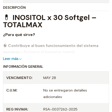
DESCRIPCIÓN
💊
INOSITOL x 30 Softgel –
TOTALMAX
¿Para qué sirve?
🧠
Contribuye al buen funcionamiento del sistema
nervioso
y favorece el bienestar mental.
Leer más
😌
Ayuda a mantener el equilibrio emocional
, apoyando
INFORMACIÓN GENERAL
la respuesta del organismo frente al estrés.
VENCIMIENTO:
MAY 28
💖
Favorece la salud hormonal femenina
, siendo un
complemento utilizado para apoyar el equilibrio hormonal.
C.U.M:
No se entregaron detalles
adicionales.
🩸
Contribuye al metabolismo normal de la glucosa
,
como parte de un estilo de vida saludable.
REG INVIMA:
RSA-0037262-2025