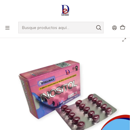
Amigo
DROGUISTA
, Si eres nuevo regístrate
Aquí
Inicio
TOTALMAX
INOSITOL X 30 SOTFGEL- -TOTALMAX- UBI 24-C