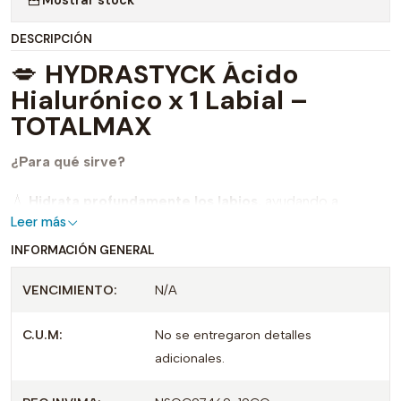
DESCRIPCIÓN
💋
HYDRASTYCK Ácido
Hialurónico x 1 Labial –
TOTALMAX
¿Para qué sirve?
💧
Hidrata profundamente los labios
, ayudando a
Leer más
mantenerlos suaves y humectados.
INFORMACIÓN GENERAL
💋
Ayuda a prevenir la resequedad y las grietas
,
proporcionando una sensación de confort durante todo el
VENCIMIENTO:
N/A
día.
C.U.M:
No se entregaron detalles
✨
Contiene Ácido Hialurónico
, que favorece la retención
adicionales.
de humedad y mejora la apariencia de los labios.