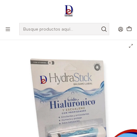
Amigo
DROGUISTA
, Si eres nuevo regístrate
Aquí
Inicio
TOTALMAX
HYDRASTYCK ACIDO HIALURONICO X 1 LABIAL- - TOTALMAX-
UBI *23-D