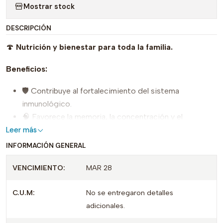
Mostrar stock
DESCRIPCIÓN
🍄
Nutrición y bienestar para toda la familia.
Beneficios:
🛡️ Contribuye al fortalecimiento del sistema
inmunológico.
🧠 Favorece la memoria, la concentración y el
rendimiento mental gracias a la Melena de León.
Leer más
💪 Aporta proteínas, vitaminas y minerales esenciales.
INFORMACIÓN GENERAL
🌿 Contiene
Colostro Bovino
,
Betaglucanos de
VENCIMIENTO:
MAR 28
Ganoderma
y
Hongo Shiitake
, ingredientes
reconocidos por su apoyo al bienestar general.
C.U.M:
No se entregaron detalles
⚡ Ayuda a mantener la energía y la vitalidad.
adicionales.
GANUDERMUS MELENA DE LEÓN 450 g – TOTALMAX