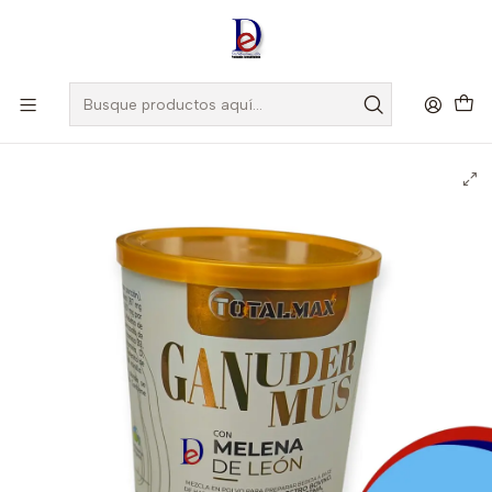
Amigo
DROGUISTA
, Si eres nuevo regístrate
Aquí
Inicio
TOTALMAX
GANUDERMUS MELENA DE LEON X 450 GR- COLOSTRO BOVINO+
BETAGLUCANOS DE GANODERMA+HONGO SHIITAKE- VITAMINAS
Y MINERALES- TOTALMAX- UBI 4-F