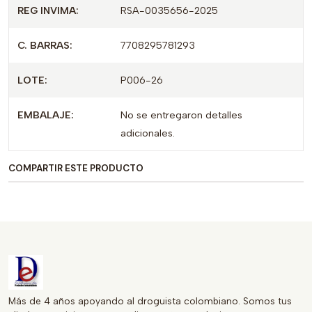
✨ ¡Nutrición completa para fortalecer tu organismo! Con
REG INVIMA:
RSA-0035656-2025
Melena de León, Colostro Bovino, Ganoderma, Shiitake,
vitaminas y minerales que apoyan tus defensas, favorecen
C. BARRAS:
7708295781293
la función cognitiva y contribuyen a tu bienestar diario.
LOTE:
P006-26
EMBALAJE:
No se entregaron detalles
adicionales.
COMPARTIR ESTE PRODUCTO
Más de 4 años apoyando al droguista colombiano. Somos tus