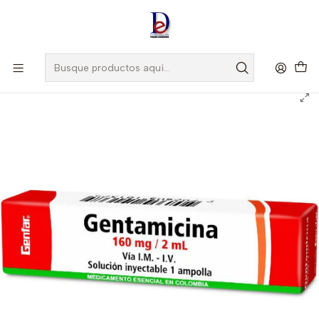
Amigo
DROGUISTA
, Si eres nuevo regístrate
Aquí
Inicio
GENFAR
GENTAMICINA 160MG/2ML X 1 AMP --GENFAR UBI 7-F