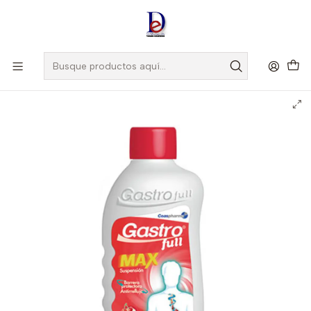
Amigo
DROGUISTA
, Si eres nuevo regístrate
Aquí
Inicio
MEDICBRAND
GASTROFULL MAX SUSP X 350 ML -ALGINATO DE SODIO+
BICARBONATO DE SODIO -MEDICBRAND -UBI 6-C