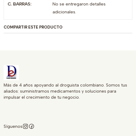
C. BARRAS:
No se entregaron detalles
Optimizada para el cuidado de la salud, la FUROSEMIDA
adicionales.
40 MG se convierte en una opción ideal para quienes
buscan un tratamiento efectivo y conveniente. Ya sea que
COMPARTIR ESTE PRODUCTO
necesite controlar la presión arterial o reducir la
acumulación de líquidos, este producto es una excelente
adición a su régimen de salud.
Más de 4 años apoyando al droguista colombiano. Somos tus
aliados: suministramos medicamentos y soluciones para
impulsar el crecimiento de tu negocio.
Síguenos