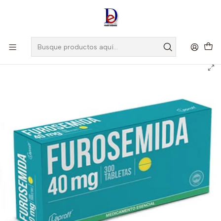
Amigo
DROGUISTA
, Si eres nuevo regístrate
Aquí
Inicio
LAPROFF
FUROSEMIDA 40 MG X 300 TAB- - LAPROFF- - UBI 11-C