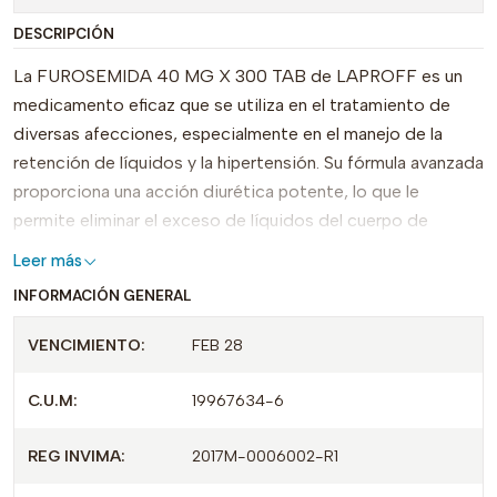
DESCRIPCIÓN
La FUROSEMIDA 40 MG X 300 TAB de LAPROFF es un
medicamento eficaz que se utiliza en el tratamiento de
diversas afecciones, especialmente en el manejo de la
retención de líquidos y la hipertensión. Su fórmula avanzada
proporciona una acción diurética potente, lo que le
permite eliminar el exceso de líquidos del cuerpo de
manera eficiente.
Leer más
INFORMACIÓN GENERAL
Este producto se distingue por su presentación en
tabletas, facilitando así la dosificación y administración.
VENCIMIENTO:
FEB 28
Cada frasco contiene 300 tabletas, lo que garantiza un
suministro prolongado y cómodo para el paciente. Con el
C.U.M:
19967634-6
respaldo de REG INVIMA 2017M-0006002-R1 y CUM-
19967634-6, FUROSEMIDA de LAPROFF cumple con los
REG INVIMA:
2017M-0006002-R1
más altos estándares de calidad y seguridad.